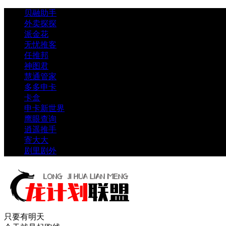
贝融助手
外卖探探
派金花
无忧推客
任推邦
神图君
慧通管家
多多申卡
卡盒
申卡新世界
鹰眼查询
逍遥推手
寄大大
剧里剧外
只要有明天