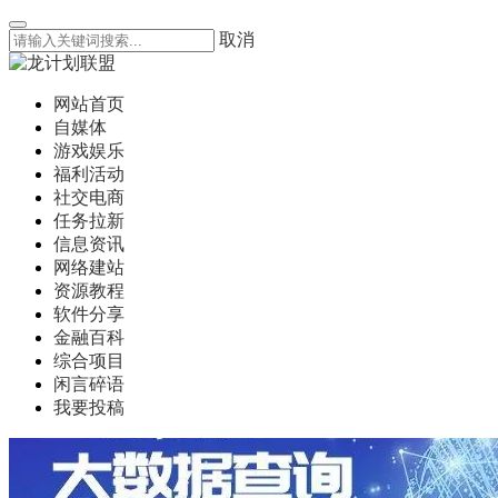
取消
网站首页
自媒体
游戏娱乐
福利活动
社交电商
任务拉新
信息资讯
网络建站
资源教程
软件分享
金融百科
综合项目
闲言碎语
我要投稿