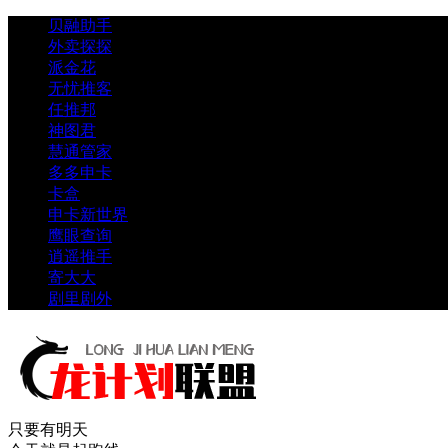
贝融助手
外卖探探
派金花
无忧推客
任推邦
神图君
慧通管家
多多申卡
卡盒
申卡新世界
鹰眼查询
逍遥推手
寄大大
剧里剧外
只要有明天