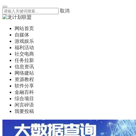
取消
网站首页
自媒体
游戏娱乐
福利活动
社交电商
任务拉新
信息资讯
网络建站
资源教程
软件分享
金融百科
综合项目
闲言碎语
我要投稿