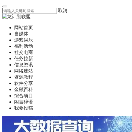
取消
网站首页
自媒体
游戏娱乐
福利活动
社交电商
任务拉新
信息资讯
网络建站
资源教程
软件分享
金融百科
综合项目
闲言碎语
我要投稿