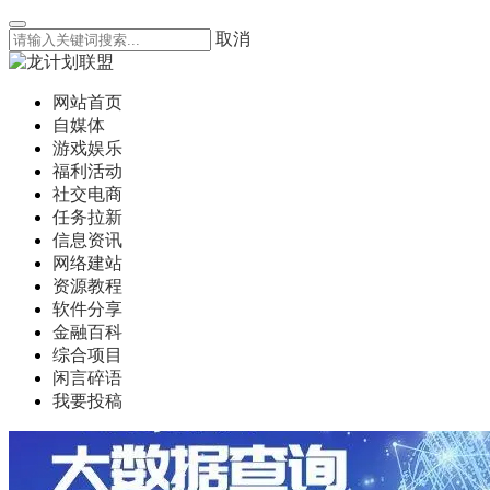
取消
网站首页
自媒体
游戏娱乐
福利活动
社交电商
任务拉新
信息资讯
网络建站
资源教程
软件分享
金融百科
综合项目
闲言碎语
我要投稿