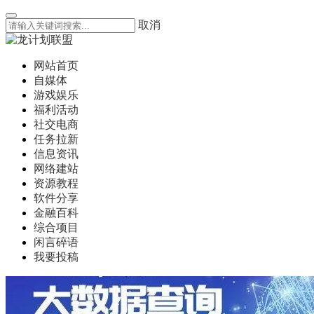
取消
网站首页
自媒体
游戏娱乐
福利活动
社交电商
任务拉新
信息资讯
网络建站
资源教程
软件分享
金融百科
综合项目
闲言碎语
我要投稿