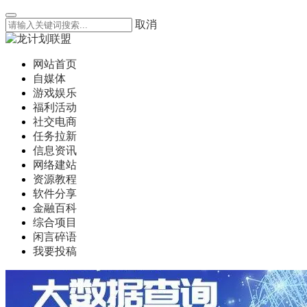
取消
网站首页
自媒体
游戏娱乐
福利活动
社交电商
任务拉新
信息资讯
网络建站
资源教程
软件分享
金融百科
综合项目
闲言碎语
我要投稿