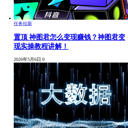
任务拉新
置顶
神图君怎么变现赚钱？神图君变
现实操教程讲解！
2026年5月6日
0