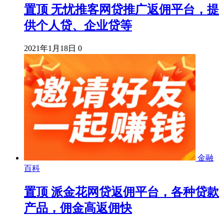
置顶
无忧推客网贷推广返佣平台，提
供个人贷、企业贷等
2021年1月18日
0
金融
百科
置顶
派金花网贷返佣平台，各种贷款
产品，佣金高返佣快