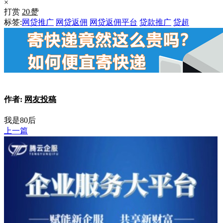
×
打赏
20
赞
标签:
网贷推广
网贷返佣
网贷返佣平台
贷款推广
贷超
作者:
网友投稿
我是80后
上一篇