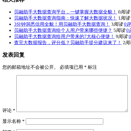
贝融助手大数据查询平台，一键掌握大数据全貌！
0
阅读
贝融助手大数据查询指南：快速了解大数据状况！
1
阅读
3分钟洞悉信用全貌！用贝融助手大数据查询！
3
阅读
0
评
贝融助手大数据查询给个人用户带来哪些便捷？
5
阅读
0
贝融助手大数据查询给用户带来的7大核心便捷！
9
阅读
0
查完大数据报告，评分低？贝融助手提分建议来了！
2
阅
发表回复
您的邮箱地址不会被公开。
必填项已用
*
标注
评论
*
显示名称
*