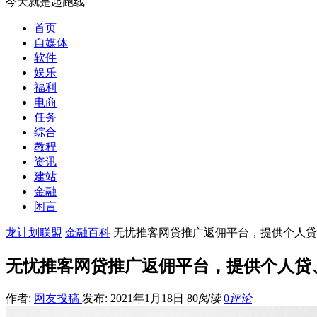
今天就是起跑线
首页
自媒体
软件
娱乐
福利
电商
任务
综合
教程
资讯
建站
金融
闲言
龙计划联盟
金融百科
无忧推客网贷推广返佣平台，提供个人贷
无忧推客网贷推广返佣平台，提供个人贷
作者:
网友投稿
发布: 2021年1月18日
80
阅读
0
评论