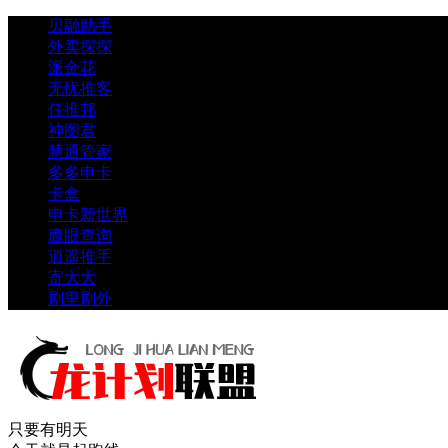
贝融助手
外卖探探
派金花
无忧推客
任推邦
神图君
慧通管家
多多申卡
卡盒
申卡新世界
鹰眼查询
逍遥推手
寄大大
剧里剧外
只要有明天