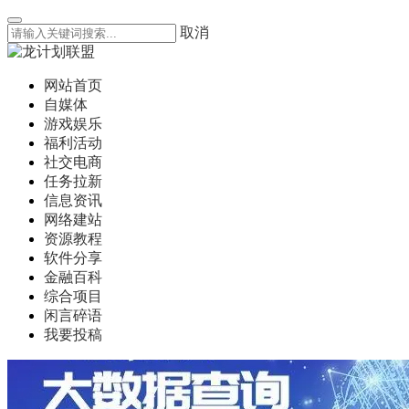
取消
网站首页
自媒体
游戏娱乐
福利活动
社交电商
任务拉新
信息资讯
网络建站
资源教程
软件分享
金融百科
综合项目
闲言碎语
我要投稿