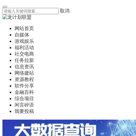
取消
网站首页
自媒体
游戏娱乐
福利活动
社交电商
任务拉新
信息资讯
网络建站
资源教程
软件分享
金融百科
综合项目
闲言碎语
我要投稿