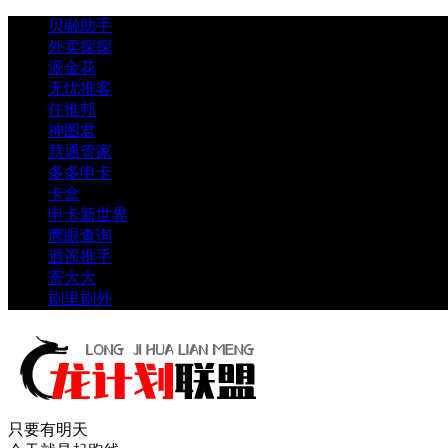
贝融助手
外卖探探
派金花
无忧推客
任推邦
神图君
慧通管家
多多申卡
卡盒
申卡新世界
鹰眼查询
逍遥推手
寄大大
剧里剧外
只要有明天