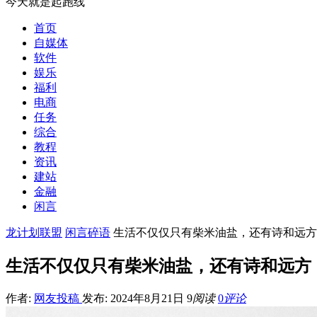
今天就是起跑线
首页
自媒体
软件
娱乐
福利
电商
任务
综合
教程
资讯
建站
金融
闲言
龙计划联盟
闲言碎语
生活不仅仅只有柴米油盐，还有诗和远方
生活不仅仅只有柴米油盐，还有诗和远方
作者:
网友投稿
发布: 2024年8月21日
9
阅读
0
评论