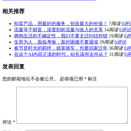
相关推荐
别卖产品，用最好的服务，创造最大的价值！
7
阅读
0
评
流量等于财富，深度剖析流量与收入的关系
14
阅读
0
评论
拥抱生活的不确定性，我们不要太过纠结对错
19
阅读
0
评
生而为人，面临考验，面对困难不要退缩
29
阅读
0
评论
春节是时光的羁绊，就算骑车，也要回家过年
36
阅读
0
评
在这个AI内容泛滥的时代，站长该何去何从？
31
阅读
0
发表回复
您的邮箱地址不会被公开。
必填项已用
*
标注
评论
*