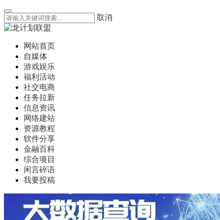
取消
网站首页
自媒体
游戏娱乐
福利活动
社交电商
任务拉新
信息资讯
网络建站
资源教程
软件分享
金融百科
综合项目
闲言碎语
我要投稿