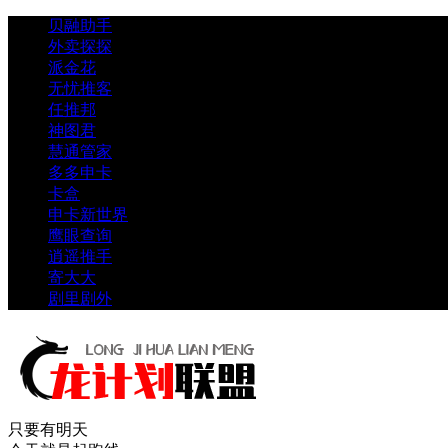
贝融助手
外卖探探
派金花
无忧推客
任推邦
神图君
慧通管家
多多申卡
卡盒
申卡新世界
鹰眼查询
逍遥推手
寄大大
剧里剧外
只要有明天