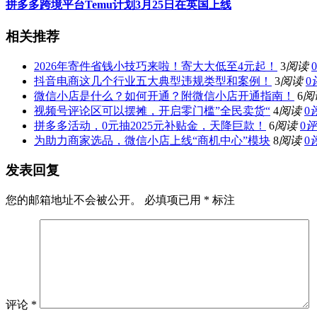
拼多多跨境平台Temu计划3月25日在英国上线
相关推荐
2026年寄件省钱小技巧来啦！寄大大低至4元起！
3
阅读
0
抖音电商这几个行业五大典型违规类型和案例！
3
阅读
0
微信小店是什么？如何开通？附微信小店开通指南！
6
阅
视频号评论区可以摆摊，开启零门槛”全民卖货“
4
阅读
0
拼多多活动，0元抽2025元补贴金，天降巨款！
6
阅读
0
评
为助力商家选品，微信小店上线“商机中心”模块
8
阅读
0
发表回复
您的邮箱地址不会被公开。
必填项已用
*
标注
评论
*