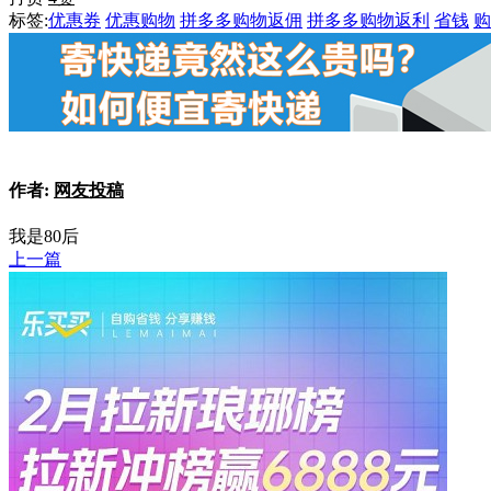
标签:
优惠券
优惠购物
拼多多购物返佣
拼多多购物返利
省钱
购
作者:
网友投稿
我是80后
上一篇