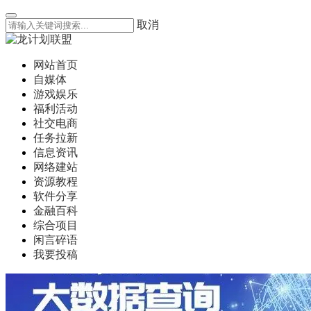
取消
网站首页
自媒体
游戏娱乐
福利活动
社交电商
任务拉新
信息资讯
网络建站
资源教程
软件分享
金融百科
综合项目
闲言碎语
我要投稿