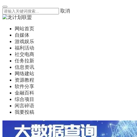
取消
网站首页
自媒体
游戏娱乐
福利活动
社交电商
任务拉新
信息资讯
网络建站
资源教程
软件分享
金融百科
综合项目
闲言碎语
我要投稿