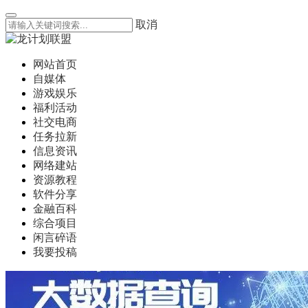
取消
网站首页
自媒体
游戏娱乐
福利活动
社交电商
任务拉新
信息资讯
网络建站
资源教程
软件分享
金融百科
综合项目
闲言碎语
我要投稿