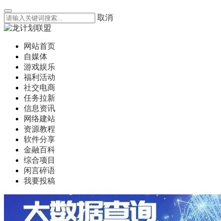
取消
网站首页
自媒体
游戏娱乐
福利活动
社交电商
任务拉新
信息资讯
网络建站
资源教程
软件分享
金融百科
综合项目
闲言碎语
我要投稿