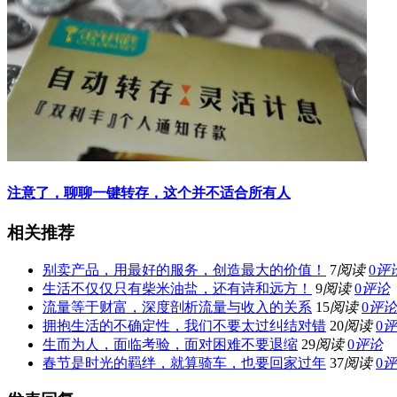
注意了，聊聊一键转存，这个并不适合所有人
相关推荐
别卖产品，用最好的服务，创造最大的价值！
7
阅读
0
评
生活不仅仅只有柴米油盐，还有诗和远方！
9
阅读
0
评论
流量等于财富，深度剖析流量与收入的关系
15
阅读
0
评论
拥抱生活的不确定性，我们不要太过纠结对错
20
阅读
0
评
生而为人，面临考验，面对困难不要退缩
29
阅读
0
评论
春节是时光的羁绊，就算骑车，也要回家过年
37
阅读
0
评