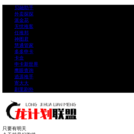
贝融助手
外卖探探
派金花
无忧推客
任推邦
神图君
慧通管家
多多申卡
卡盒
申卡新世界
鹰眼查询
逍遥推手
寄大大
剧里剧外
只要有明天