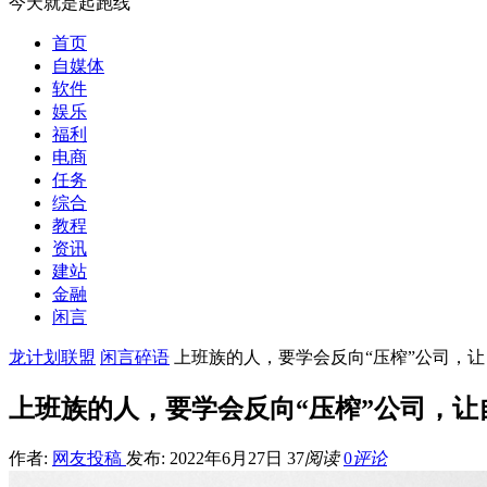
今天就是起跑线
首页
自媒体
软件
娱乐
福利
电商
任务
综合
教程
资讯
建站
金融
闲言
龙计划联盟
闲言碎语
上班族的人，要学会反向“压榨”公司，
上班族的人，要学会反向“压榨”公司，让
作者:
网友投稿
发布: 2022年6月27日
37
阅读
0
评论