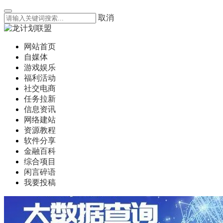
取消
网站首页
自媒体
游戏娱乐
福利活动
社交电商
任务拉新
信息资讯
网络建站
资源教程
软件分享
金融百科
综合项目
闲言碎语
我要投稿