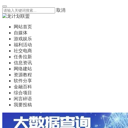
取消
网站首页
自媒体
游戏娱乐
福利活动
社交电商
任务拉新
信息资讯
网络建站
资源教程
软件分享
金融百科
综合项目
闲言碎语
我要投稿