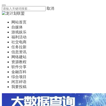
取消
网站首页
自媒体
游戏娱乐
福利活动
社交电商
任务拉新
信息资讯
网络建站
资源教程
软件分享
金融百科
综合项目
闲言碎语
我要投稿