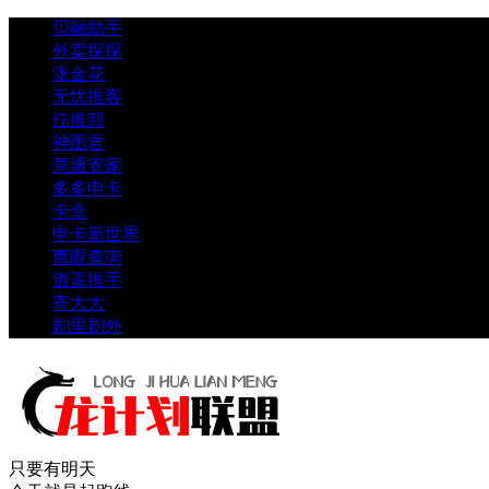
贝融助手
外卖探探
派金花
无忧推客
任推邦
神图君
慧通管家
多多申卡
卡盒
申卡新世界
鹰眼查询
逍遥推手
寄大大
剧里剧外
只要有明天