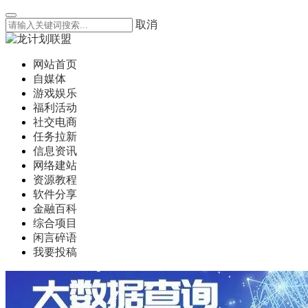
取消
网站首页
自媒体
游戏娱乐
福利活动
社交电商
任务拉新
信息资讯
网络建站
资源教程
软件分享
金融百科
综合项目
闲言碎语
我要投稿