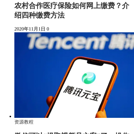
农村合作医疗保险如何网上缴费？介
绍四种缴费方法
2020年11月1日
0
资源教程