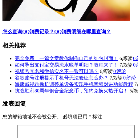
怎么查询QQ消费记录？QQ消费明细在哪里查询？
相关推荐
完全免费，一篇文章教你制作自己的红包封面！
6
阅读
0
如何导出支付宝交易流水账单明细？教程来了！
7
阅读
0
视频号实名和微信实名不一致可以吗？
6
阅读
0
评论
谷歌账号注册提示手机号无法验证怎么办？
7
阅读
0
评论
海康威视录像机调整单设备实现手机音频对讲功能教程
7
抗战胜利80周年铜合金纪念币，预约兑换火热开启！
5
阅
发表回复
您的邮箱地址不会被公开。
必填项已用
*
标注