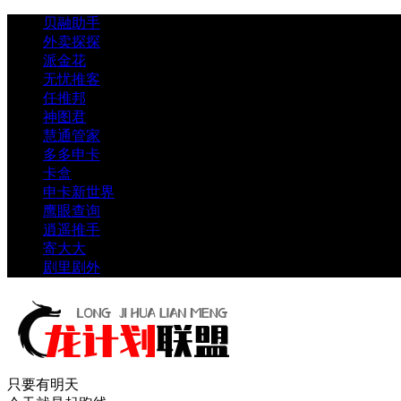
贝融助手
外卖探探
派金花
无忧推客
任推邦
神图君
慧通管家
多多申卡
卡盒
申卡新世界
鹰眼查询
逍遥推手
寄大大
剧里剧外
只要有明天