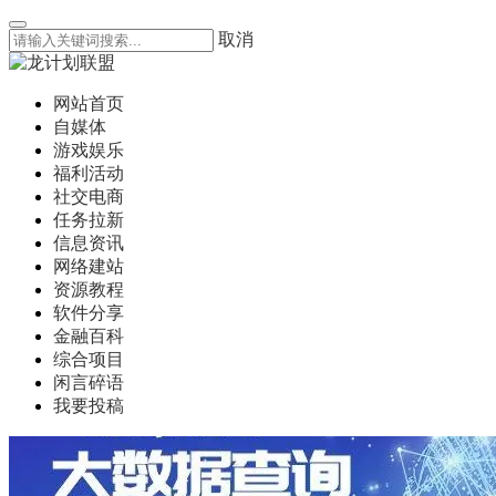
取消
网站首页
自媒体
游戏娱乐
福利活动
社交电商
任务拉新
信息资讯
网络建站
资源教程
软件分享
金融百科
综合项目
闲言碎语
我要投稿