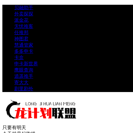
贝融助手
外卖探探
派金花
无忧推客
任推邦
神图君
慧通管家
多多申卡
卡盒
申卡新世界
鹰眼查询
逍遥推手
寄大大
剧里剧外
只要有明天