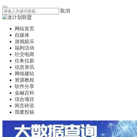
取消
网站首页
自媒体
游戏娱乐
福利活动
社交电商
任务拉新
信息资讯
网络建站
资源教程
软件分享
金融百科
综合项目
闲言碎语
我要投稿