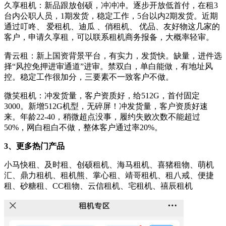
久享租机：新品跟放创硕，冲冲冲。逐步开放低首付，在租3
台内公职人员，1期发货，稳定工作，5台以内2期发货。近期
通过叮咚、 爱租机、迪瓜 、俏租机、 优品、友好物这几家的
客户，申请久享租，可以联系租机商务报备，大概率轻审。
青云租：新上国资背景平台，有实力，发货快。缺量，进件选
择“风控免押进审通道”进审。禁双白，单白能做，有地址风
控。稳定工作很加分，三要素不一致客户不做。
微笑租机：冲发货量，客户资质好，给512G，首付固定
3000。新增512G机型，无碎屏！冲发货量，客户资质好速
来。年龄22-40，稍微超点没事，履约失败次数不能超过
50%，网白租白不做，整体客户通过率20%。
3、更多热门产品
小马快租、及时租、创硕租机、海马租机、喜猪租物、萌机
汇、鼎力租机、租机熊、掌心租、靖哥租机、租八戒、便捷
租、砂糖租、CC租物、云信租机、宅租机、禧辰租机