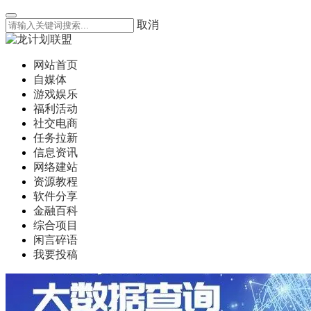
取消
网站首页
自媒体
游戏娱乐
福利活动
社交电商
任务拉新
信息资讯
网络建站
资源教程
软件分享
金融百科
综合项目
闲言碎语
我要投稿