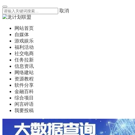
取消
网站首页
自媒体
游戏娱乐
福利活动
社交电商
任务拉新
信息资讯
网络建站
资源教程
软件分享
金融百科
综合项目
闲言碎语
我要投稿