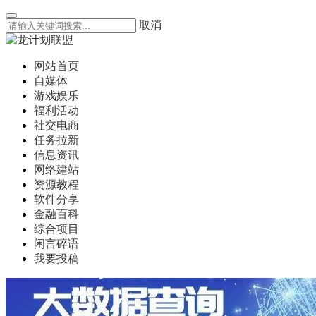
取消
网站首页
自媒体
游戏娱乐
福利活动
社交电商
任务拉新
信息资讯
网络建站
资源教程
软件分享
金融百科
综合项目
闲言碎语
我要投稿