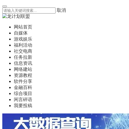
取消
网站首页
自媒体
游戏娱乐
福利活动
社交电商
任务拉新
信息资讯
网络建站
资源教程
软件分享
金融百科
综合项目
闲言碎语
我要投稿