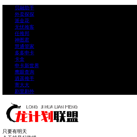
贝融助手
外卖探探
派金花
无忧推客
任推邦
神图君
慧通管家
多多申卡
卡盒
申卡新世界
鹰眼查询
逍遥推手
寄大大
剧里剧外
只要有明天