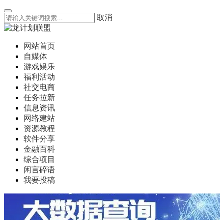
取消
网站首页
自媒体
游戏娱乐
福利活动
社交电商
任务拉新
信息资讯
网络建站
资源教程
软件分享
金融百科
综合项目
闲言碎语
我要投稿