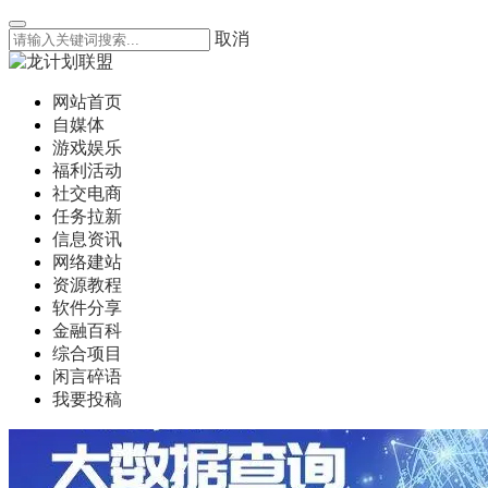
取消
网站首页
自媒体
游戏娱乐
福利活动
社交电商
任务拉新
信息资讯
网络建站
资源教程
软件分享
金融百科
综合项目
闲言碎语
我要投稿