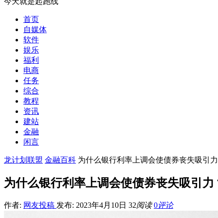
今天就是起跑线
首页
自媒体
软件
娱乐
福利
电商
任务
综合
教程
资讯
建站
金融
闲言
龙计划联盟
金融百科
为什么银行利率上调会使债券丧失吸引力
为什么银行利率上调会使债券丧失吸引力
作者:
网友投稿
发布: 2023年4月10日
32
阅读
0
评论