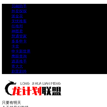
贝融助手
外卖探探
派金花
无忧推客
任推邦
神图君
慧通管家
多多申卡
卡盒
申卡新世界
鹰眼查询
逍遥推手
寄大大
剧里剧外
只要有明天