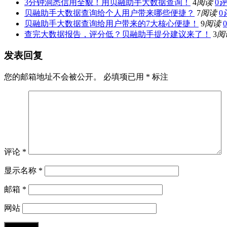
3分钟洞悉信用全貌！用贝融助手大数据查询！
4
阅读
0
评
贝融助手大数据查询给个人用户带来哪些便捷？
7
阅读
0
贝融助手大数据查询给用户带来的7大核心便捷！
9
阅读
0
查完大数据报告，评分低？贝融助手提分建议来了！
3
阅
发表回复
您的邮箱地址不会被公开。
必填项已用
*
标注
评论
*
显示名称
*
邮箱
*
网站